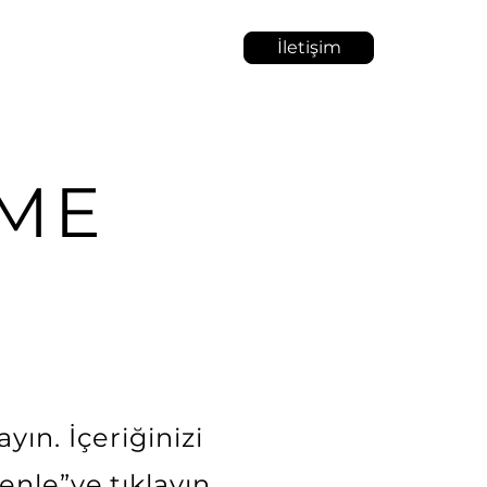
İletişim
lyo
Hakkında
Blog
ME
yın. İçeriğinizi
enle”ye tıklayın