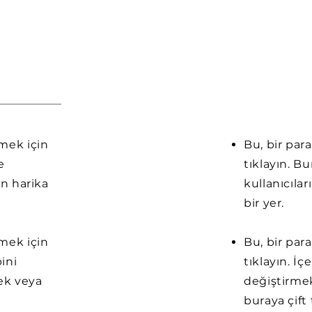
emek için
Bu, bir par
e
tıklayın. B
in harika
kullanıcılar
bir yer.
emek için
Bu, bir par
pini
tıklayın. İç
ek veya
değiştirmek
buraya çift 