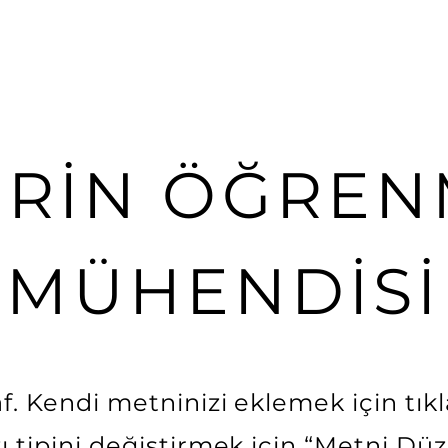
Portfo
ERİN ÖĞREN
MÜHENDİSİ
f. Kendi metninizi eklemek için tıkla
 tipini değiştirmek için “Metni Düz