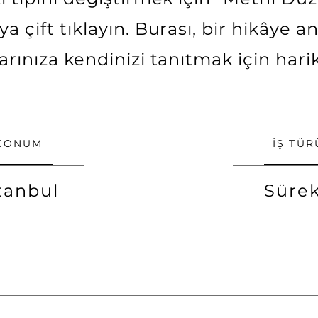
a çift tıklayın. Burası, bir hikâye 
larınıza kendinizi tanıtmak için harik
KONUM
İŞ TÜR
tanbul
Sürek