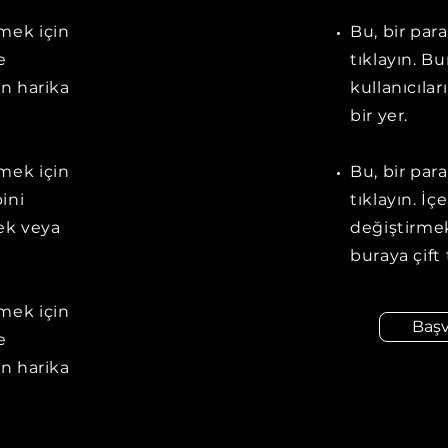
emek için
Bu, bir par
e
tıklayın. B
in harika
kullanıcılar
bir yer.
emek için
Bu, bir par
pini
tıklayın. İç
ek veya
değiştirmek
buraya çift 
emek için
Baş
e
in harika