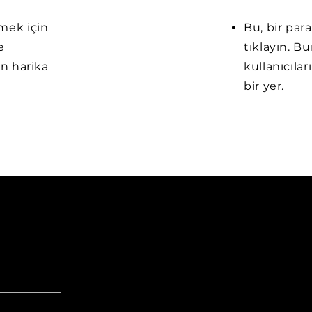
emek için
Bu, bir par
e
tıklayın. B
in harika
kullanıcılar
bir yer.