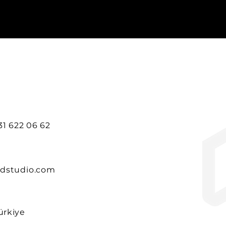
531 622 06 62
dstudio.com
ürkiye