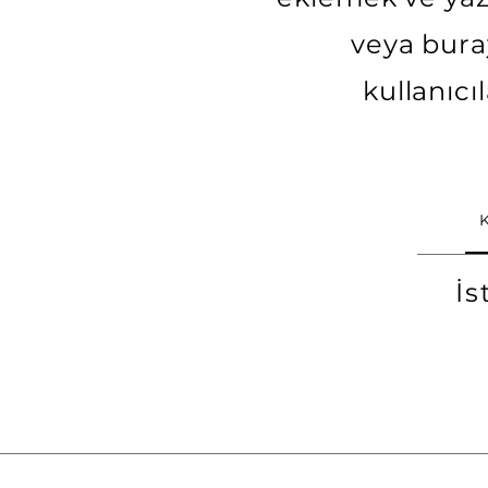
veya buray
kullanıcı
İs