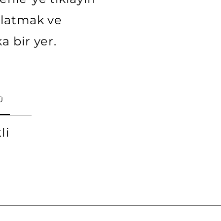
anlatmak ve
a bir yer.
Ü
li