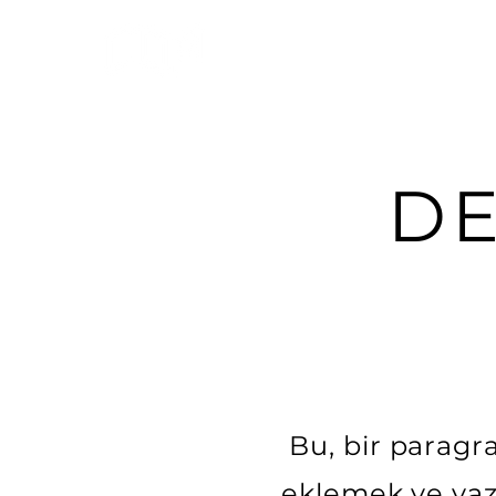
D
Bu, bir paragra
eklemek ve yazı